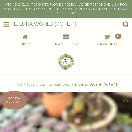
ATENÇÃO CLIENTES O SITE FLOR DE PEDRA NÃO SE RESPONSABILIZA POR
COMPRAS FEITAS COM O FRETE PELO PAC DEVIDO AO LONGO TEMPO PARA
A ENTREGA.
E. LUNA WORLD (POTE 11)
0
INÍCIO
PRODUTOS
CARRINHO
Início
>
Suculentas
>
Lançamento
>
E. Luna World (Pote 11)
OFERTA
IMPERDÍVEL