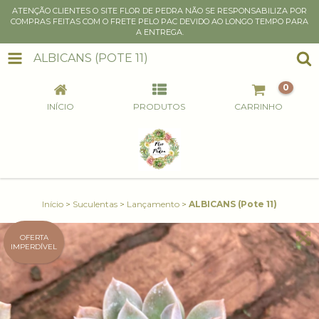
ATENÇÃO CLIENTES O SITE FLOR DE PEDRA NÃO SE RESPONSABILIZA POR
COMPRAS FEITAS COM O FRETE PELO PAC DEVIDO AO LONGO TEMPO PARA
A ENTREGA.
ALBICANS (POTE 11)
0
INÍCIO
PRODUTOS
CARRINHO
Início
>
Suculentas
>
Lançamento
>
ALBICANS (Pote 11)
OFERTA
IMPERDÍVEL